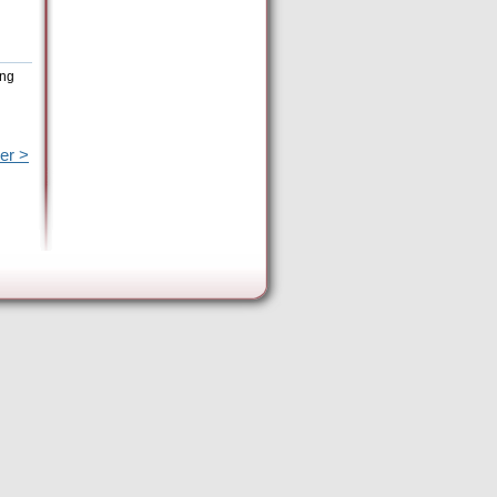
ing
er >